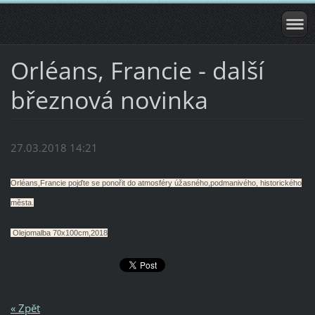
Orléans, Francie - další
březnová novinka
27.03.2018 14:21
Orléans,Francie pojďte se ponořit do atmosféry úžasného,podmanivého, historického
města.
Olejomalba 70x100cm,2018
« Zpět