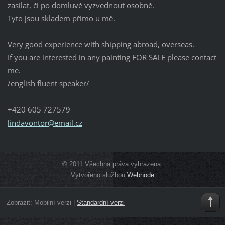
zasílat, či po domluvě vyzvednout osobně.
Tyto jsou skladem přímo u mě.
Very good experience with shipping abroad, overseas.
If you are interested in any painting FOR SALE please contact
me.
/english fluent speaker/
+420 605 727579
lindavon
tor@emai
l.cz
© 2011 Všechna práva vyhrazena.
Vytvořeno službou
Webnode
Zobrazit:
Mobilní verzi
|
Standardní verzi