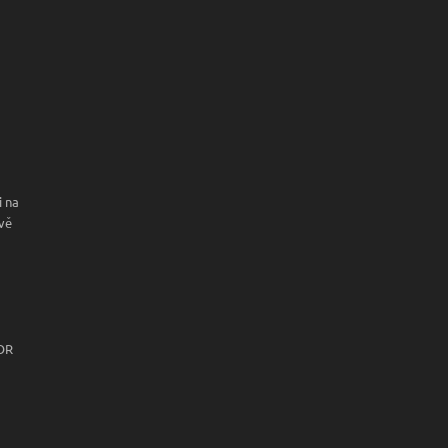
i na
uvě
FOR