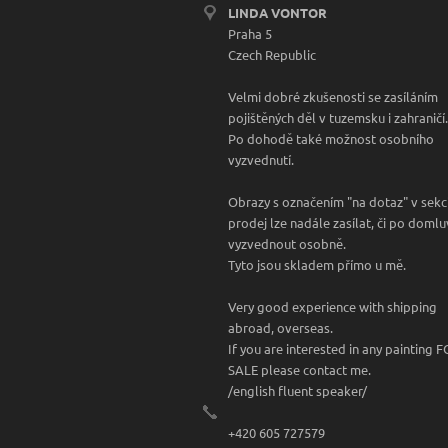
LINDA VONTOR
Praha 5
Czech Republic
Velmi dobré zkušenosti se zasíláním
pojištěných děl v tuzemsku i zahraničí.
Po dohodě také možnost osobního
vyzvednutí.
Obrazy s označením "na dotaz" v sekc
prodej lze nadále zasílat, či po doml
vyzvednout osobně.
Tyto jsou skladem přímo u mě.
Very good experience with shipping
abroad, overseas.
If you are interested in any painting 
SALE please contact me.
/english fluent speaker/
+420 605 727579