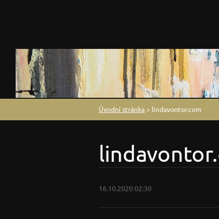
Úvodní stránka
>
lindavontor.com
lindavontor
16.10.2020 02:30